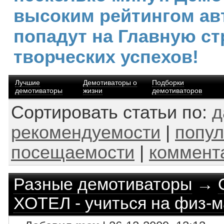
высоким рейтингом ав
попадут на Главную ст
творческих успехов!
Лучшие
Демотиваторы о
Подборки
демотиваторы
жизни
демотиваторов
Сортировать статьи по:
д
рекомендуемости
|
попул
посещаемости
|
коммент
Разные демотиваторы
→
ХОТЕЛ - учиться на физ-м