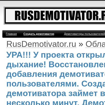
Главная
Создать демотиватор
Демотиваторы пользователей
RusDemotivator.ru
»
Обла
УРА!!! У проекта откр
дыхание! Восстановле
добавления демотива
пользователями. Созд
демотиватора займет 
несколько минут. Демо