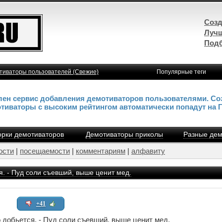
Созд
Лучш
Подб
тиваторы пользователей (Свежие)
Популярные теги
влен сервис добавления демотиваторов пользователями. Со
отиваторы с высоким рейтингом автоматически попадут на 
рки демотиваторов
Демотиваторы приколы
Разные дем
ости
|
посещаемости
|
комментариям
|
алфавиту
я. - Пуд соли съевший, выше ценит мед.
+41
 добьется. - Пуд соли съевший, выше ценит мед.