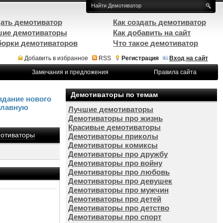
ать демотиватор
Как создать демотиватор
ие демотиваторы
Как добавить на сайт
орки демотиваторов
Что такое демотиватор
Добавить в избранное
RSS
Регистрация
Вход на сайт
Замечания и предложения
Правила сайта
Демотиваторы по темам
здание нового
Главную
Лучшие демотиваторы
Демотиваторы про жизнь
Красивые демотиваторы
отиваторы
Демотиваторы приколы
Демотиваторы комиксы
Демотиваторы про дружбу
Демотиваторы про войну
Демотиваторы про любовь
Демотиваторы про девушек
Демотиваторы про мужчин
Демотиваторы про детей
Демотиваторы про детство
Демотиваторы про спорт