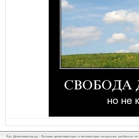
Рус Демотиватор.ру - Лучшие демотиваторы и мотиваторы по-русски, разбитые по