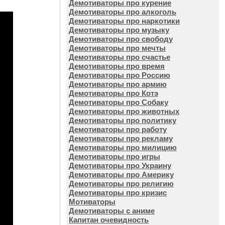
Демотиваторы про курение
Демотиваторы про алкоголь
Демотиваторы про наркотики
Демотиваторы про музыку
Демотиваторы про свободу
Демотиваторы про мечты
Демотиваторы про счастье
Демотиваторы про время
Демотиваторы про Россию
Демотиваторы про армию
Демотиваторы про Котэ
Демотиваторы про Собаку
Демотиваторы про животных
Демотиваторы про политику
Демотиваторы про работу
Демотиваторы про рекламу
Демотиваторы про милицию
Демотиваторы про игры
Демотиваторы про Украину
Демотиваторы про Америку
Демотиваторы про религию
Демотиваторы про кризис
Мотиваторы
Демотиваторы с аниме
Капитан очевидность