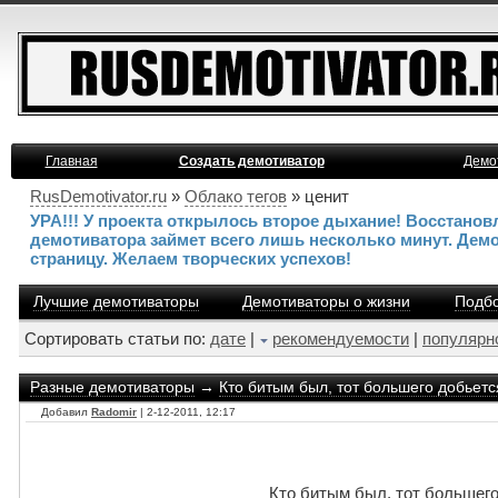
Главная
Создать демотиватор
Демо
RusDemotivator.ru
»
Облако тегов
» ценит
УРА!!! У проекта открылось второе дыхание! Восстано
демотиватора займет всего лишь несколько минут. Дем
страницу. Желаем творческих успехов!
Лучшие демотиваторы
Демотиваторы о жизни
Подбо
Сортировать статьи по:
дате
|
рекомендуемости
|
популярн
Разные демотиваторы
→
Кто битым был, тот большего добьетс
Добавил
Radomir
| 2-12-2011, 12:17
Кто битым был, тот большего