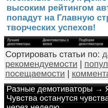
высоким рейтингом ав
попадут на Главную ст
творческих успехов!
Лучшие
Демотиваторы о
Подборки
демотиваторы
жизни
демотиваторов
Сортировать статьи по:
д
рекомендуемости
|
попул
посещаемости
|
коммент
Разные демотиваторы
→
Чувства останутся чувства
через неделю...