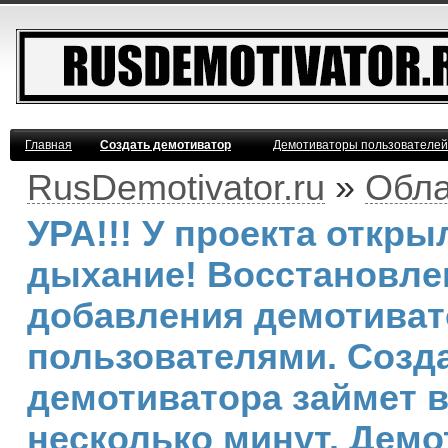
Главная
Создать демотиватор
Демотиваторы пользователей
RusDemotivator.ru
»
Обла
УРА!!! У проекта откр
дыхание! Восстановле
добавления демотива
пользователями. Созд
демотиватора займет 
несколько минут. Демо