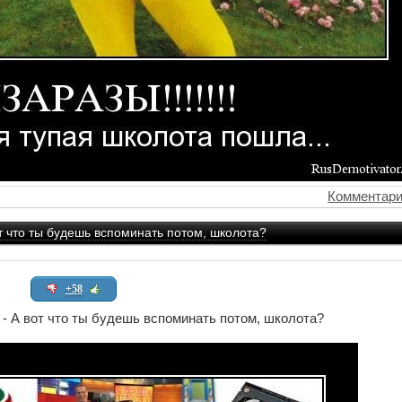
Комментари
что ты будешь вспоминать потом, школота?
+58
А вот что ты будешь вспоминать потом, школота?