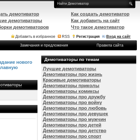
ать демотиватор
Как создать демотиватор
ие демотиваторы
Как добавить на сайт
орки демотиваторов
Что такое демотиватор
Добавить в избранное
RSS
Регистрация
Вход на сайт
Замечания и предложения
Правила сайта
Демотиваторы по темам
здание нового
Главную
Лучшие демотиваторы
Демотиваторы про жизнь
Красивые демотиваторы
отиваторы
Демотиваторы приколы
Демотиваторы комиксы
Демотиваторы про дружбу
Демотиваторы про войну
Демотиваторы про любовь
Демотиваторы про девушек
Демотиваторы про мужчин
Демотиваторы про детей
Демотиваторы про детство
Демотиваторы про спорт