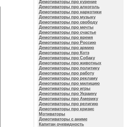
Демотиваторы про курение
Демотиваторы про алкоголь
Демотиваторы про наркотики
Демотиваторы про музыку
Демотиваторы про свободу
Демотиваторы про мечты
Демотиваторы про счастье
Демотиваторы про время
Демотиваторы про Россию
Демотиваторы про армию
Демотиваторы про Котэ
Демотиваторы про Собаку
Демотиваторы про животных
Демотиваторы про политику
Демотиваторы про работу
Демотиваторы про рекламу
Демотиваторы про милицию
Демотиваторы про игры
Демотиваторы про Украину
Демотиваторы про Америку
Демотиваторы про религию
Демотиваторы про кризис
Мотиваторы
Демотиваторы с аниме
Капитан очевидность