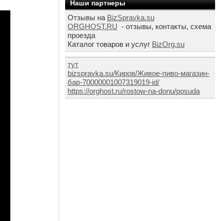
Наши партнеры
Отзывы на
BizSpravka.su
ORGHOST.RU
- отзывы, контакты, схема
проезда
Каталог товаров и услуг
BizOrg.su
тут
bizspravka.su/Киров/Живое-пиво-магазин-
бар-70000001007319019-id/
https://orghost.ru/rostow-na-donu/posuda