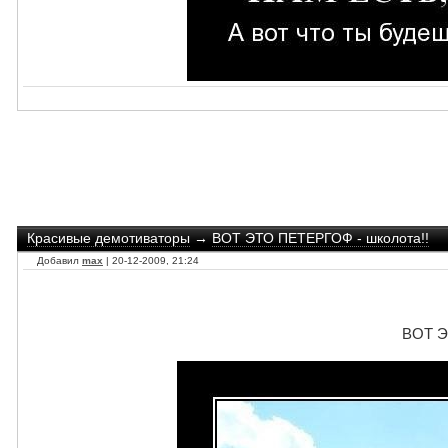
Красивые демотиваторы
→
ВОТ ЭТО ПЕТЕРГОФ - школота!!
Добавил
max
| 20-12-2009, 21:24
ВОТ Э