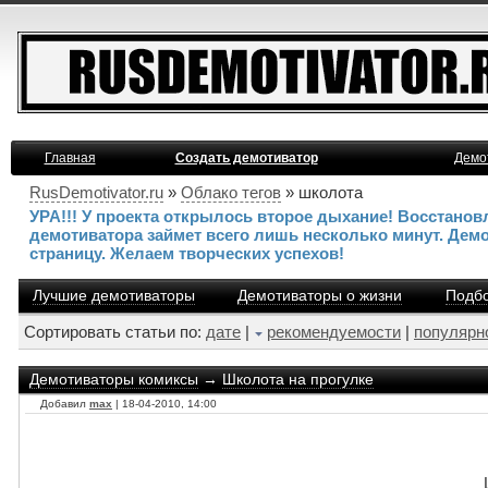
Главная
Создать демотиватор
Демо
RusDemotivator.ru
»
Облако тегов
» школота
УРА!!! У проекта открылось второе дыхание! Восстано
демотиватора займет всего лишь несколько минут. Дем
страницу. Желаем творческих успехов!
Лучшие демотиваторы
Демотиваторы о жизни
Подбо
Сортировать статьи по:
дате
|
рекомендуемости
|
популярн
Демотиваторы комиксы
→
Школота на прогулке
Добавил
max
| 18-04-2010, 14:00