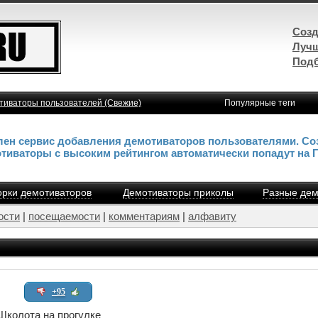
Созд
Лучш
Подб
тиваторы пользователей (Свежие)
Популярные теги
влен сервис добавления демотиваторов пользователями. Со
отиваторы с высоким рейтингом автоматически попадут на 
рки демотиваторов
Демотиваторы приколы
Разные дем
ости
|
посещаемости
|
комментариям
|
алфавиту
+95
Школота на прогулке