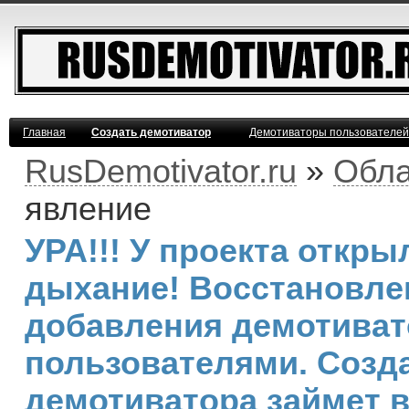
Главная
Создать демотиватор
Демотиваторы пользователей
RusDemotivator.ru
»
Обла
явление
УРА!!! У проекта откр
дыхание! Восстановле
добавления демотива
пользователями. Созд
демотиватора займет 