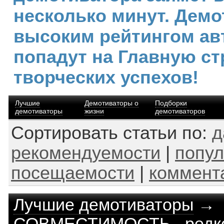
несколько минут. Демо
высоким рейтингом ав
попадут на Главную ст
творческих успехов!
Лучшие
Демотиваторы о
Подборки
демотиваторы
жизни
демотиваторов
Сортировать статьи по:
д
рекомендуемости
|
попул
посещаемости
|
коммент
Лучшие демотиваторы
→
СОВМЕСТИМОСТЬ - редко