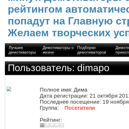
рейтингом автоматиче
попадут на Главную ст
Желаем творческих ус
Лучшие
Демотиваторы о
Подборки
Демот
демотиваторы
жизни
демотиваторов
прико
Пользователь: dimapo
Полное имя: Дима
Дата регистрации: 21 октября 201
Последнее посещение: 19 ноября
Группа:
Посетители
Рейтинг: