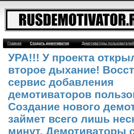
Главная
Создать демотиватор
Демотиваторы пользователей
УРА!!! У проекта откры
второе дыхание! Восс
сервис добавления
демотиваторов пользо
Создание нового демо
займет всего лишь нес
минут. Демотиваторы 